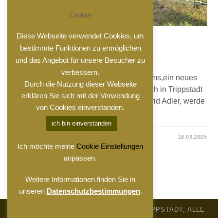
Cookies
Diese Webseite verwendet Cookies, um
ALLGEMEIN
bestimmte Funktionen zu ermöglichen
Der neue Hausleiter
und das Angebot für unsere Besucher zu
verbessern.
Liebe Freunde des Gemeinschaftszentrums,ein neues
Durch die Nutzung dieser Webseite
Jahr hat begonnen und damit beginnt auch in Trippstadt
erklären Sie sich mit der Verwendung
ein neues Kapitel. Zu Beginn: ich bin David Adler, werde
von Cookies einverstanden.
im Oktober…
ich bin einverstanden
KOMMENTARE DEAKTIVIERT
18.03.2025
Ich möchte meine
Cookie Einstellungen
anpassen.
Weitere Informationen finden Sie in
unseren
Datenschutzbestimmungen
.
© 2026, GEMEINSCHAFTSZENTRUM TRIPPSTADT, ALLE
RECHTE VORBEHALTEN