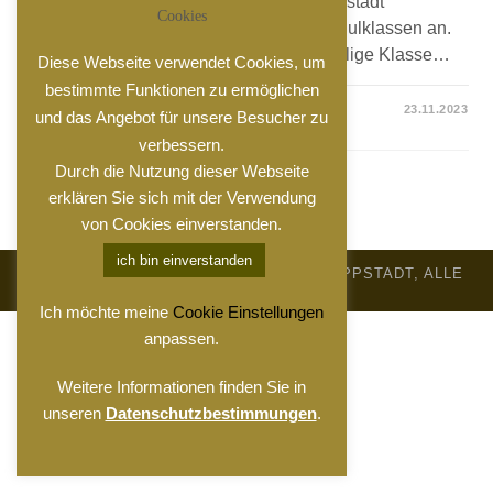
bietet das Gemeinschaftszentrum in Trippstadt
Cookies
erlebnispädagogische Progamme für Schulklassen an.
Dabei werden die Angebote auf die jeweilige Klasse…
Diese Webseite verwendet Cookies, um
bestimmte Funktionen zu ermöglichen
KOMMENTARE DEAKTIVIERT
23.11.2023
und das Angebot für unsere Besucher zu
verbessern.
Durch die Nutzung dieser Webseite
erklären Sie sich mit der Verwendung
von Cookies einverstanden.
ich bin einverstanden
© 2026, GEMEINSCHAFTSZENTRUM TRIPPSTADT, ALLE
RECHTE VORBEHALTEN
Ich möchte meine
Cookie Einstellungen
anpassen.
Weitere Informationen finden Sie in
unseren
Datenschutzbestimmungen
.